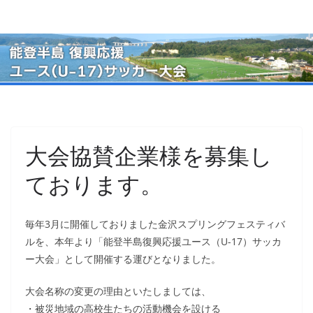
コ
ン
テ
ン
ツ
へ
ス
キ
大会協賛企業様を募集し
ッ
ております。
プ
毎年3月に開催しておりました金沢スプリングフェスティバ
ルを、本年より「能登半島復興応援ユース（U-17）サッカ
ー大会」として開催する運びとなりました。
大会名称の変更の理由といたしましては、
・被災地域の高校生たちの活動機会を設ける